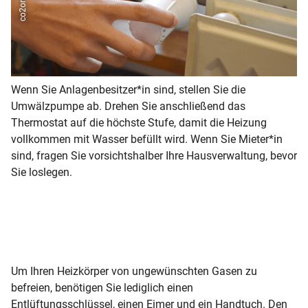
Wenn Sie Anlagenbesitzer*in sind, stellen Sie die
Ha
Umwälzpumpe ab. Drehen Sie anschließend das
He
Thermostat auf die höchste Stufe, damit die Heizung
En
vollkommen mit Wasser befüllt wird. Wenn Sie Mieter*in
zw
sind, fragen Sie vorsichtshalber Ihre Hausverwaltung, bevor
Ha
Sie loslegen.
ka
ei
Be
Um Ihren Heizkörper von ungewünschten Gasen zu
befreien, benötigen Sie lediglich einen
Entlüftungsschlüssel, einen Eimer und ein Handtuch. Den