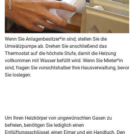
Wenn Sie Anlagenbesitzer*in sind, stellen Sie die
Ha
Umwälzpumpe ab. Drehen Sie anschließend das
He
Thermostat auf die höchste Stufe, damit die Heizung
En
vollkommen mit Wasser befüllt wird. Wenn Sie Mieter*in
zw
sind, fragen Sie vorsichtshalber Ihre Hausverwaltung, bevor
Ha
Sie loslegen.
ka
ei
Be
Um Ihren Heizkörper von ungewünschten Gasen zu
befreien, benötigen Sie lediglich einen
Entlüftungsschlüssel, einen Eimer und ein Handtuch. Den