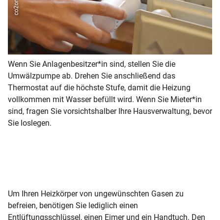
Wenn Sie Anlagenbesitzer*in sind, stellen Sie die
Ha
Umwälzpumpe ab. Drehen Sie anschließend das
He
Thermostat auf die höchste Stufe, damit die Heizung
En
vollkommen mit Wasser befüllt wird. Wenn Sie Mieter*in
zw
sind, fragen Sie vorsichtshalber Ihre Hausverwaltung, bevor
Ha
Sie loslegen.
ka
ei
Be
Um Ihren Heizkörper von ungewünschten Gasen zu
befreien, benötigen Sie lediglich einen
Entlüftungsschlüssel, einen Eimer und ein Handtuch. Den