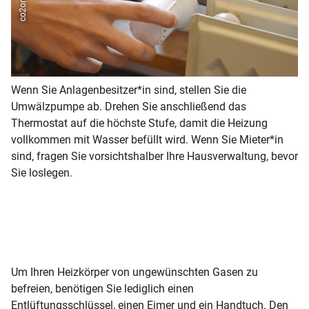
Wenn Sie Anlagenbesitzer*in sind, stellen Sie die
Ha
Umwälzpumpe ab. Drehen Sie anschließend das
He
Thermostat auf die höchste Stufe, damit die Heizung
En
vollkommen mit Wasser befüllt wird. Wenn Sie Mieter*in
zw
sind, fragen Sie vorsichtshalber Ihre Hausverwaltung, bevor
Ha
Sie loslegen.
ka
ei
Be
Um Ihren Heizkörper von ungewünschten Gasen zu
befreien, benötigen Sie lediglich einen
Entlüftungsschlüssel, einen Eimer und ein Handtuch. Den