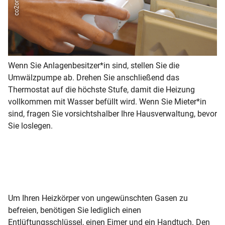
Wenn Sie Anlagenbesitzer*in sind, stellen Sie die
Ha
Umwälzpumpe ab. Drehen Sie anschließend das
He
Thermostat auf die höchste Stufe, damit die Heizung
En
vollkommen mit Wasser befüllt wird. Wenn Sie Mieter*in
zw
sind, fragen Sie vorsichtshalber Ihre Hausverwaltung, bevor
Ha
Sie loslegen.
ka
ei
Be
Um Ihren Heizkörper von ungewünschten Gasen zu
befreien, benötigen Sie lediglich einen
Entlüftungsschlüssel, einen Eimer und ein Handtuch. Den