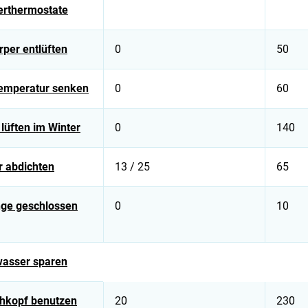
erthermostate
rper entlüften
0
50
emperatur senken
0
60
 lüften im Winter
0
140
r abdichten
13 / 25
65
nge geschlossen
0
10
asser sparen
hkopf benutzen
20
230