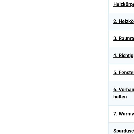
Heizkörp
2. Heizkö
3. Raumt
4. Richtig
5. Fenste
6. Vorhä
halten
7. Warmw
Spardusc