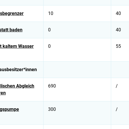
ssbegrenzer
10
40
statt baden
0
40
t kaltem Wasser
0
55
ausbesitzer*innen
lischen Abgleich
690
/
ren
ngspumpe
300
/