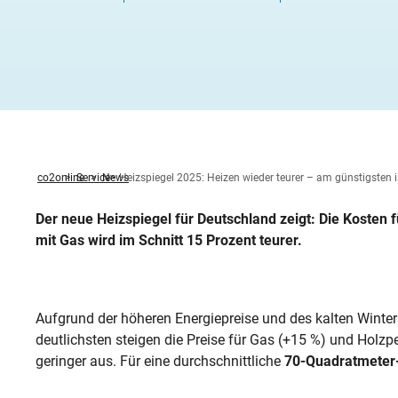
Heizung ab
Heizspiege
Fenster ta
Stromverbr
Klimawande
Zwischen
Fernwärm
Feuerstätt
Altbau öko
Wärmepump
Photovolta
Was sind B
Warmwasserbereitung
News
Zirkulati
KWK-Geset
Solartherm
Heizungspumpe
Förderung Heizungspumpentausch
Betriebsko
Methodik
Familie R
Stromverbr
Hochwasser
Unterspar
Hybridheiz
BImSchG
Dachsanie
Von der G
StromChec
Wasserspartipps
Veranstaltungen
Mietende
Warmwass
Mini-BHK
Holzpellet
Kaminofen
Individueller Sanierungsfahrplan
co2online
Service
News
Heizspiegel 2025: Heizen wieder teurer – am günstigste
Der neue Heizspiegel für Deutschland zeigt: Die Kosten 
mit Gas wird im Schnitt 15 Prozent teurer.
Aufgrund der höheren Energiepreise und des kalten Winter
deutlichsten steigen die Preise für Gas (+15 %) und Holz
geringer aus. Für eine durchschnittliche
70-Quadratmete