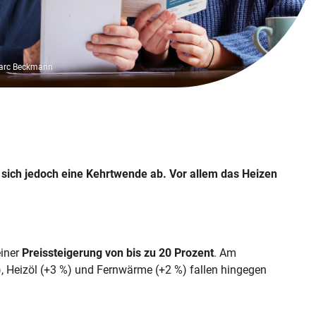
en-Haushalt
Wärmedämmung für Mieter
Förderung für Heizungen
Einspeisung oder Eigenverbrauch
Serielle Sanierung
Handwerk
aus
Wärmepumpen im PraxisCheck
Intervie
en-Haushalt
Dämmung: Kritik auf dem Prüfstand
Gründe für den Heizungstausch
Pflichten, Wartung & Entsorgung
Rohrisolierung: Kosten, Ersparnis und
Mieterst
ft!
elches Haus?
Hitzesch
G)
Material
Wärmepumpe: Arten im Vergleich
Marc Beckmann
t sich jedoch eine Kehrtwende ab. Vor allem das Heizen
einer
Preissteigerung von bis zu 20 Prozent
. Am
), Heizöl (+3 %) und Fernwärme (+2 %) fallen hingegen